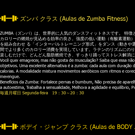
ズンバ クラス
(Aulas de Zumba Fitness)
ZUMBA（ズンバ）は、世界的に人気のダンスフィットネスです。 特徴と
カロリーの燃焼が見込める効率の良さ。強度の低い運動（有酸素運動）
を組み合わせ る「インターバルトレーニング形式」をダンス（動きや
間でより多くのカロリー消費を実現しています。ラテンのリズムにのり
楽しむだけで、どんどん脂肪燃焼でき、すっきり踊ってストレス解消に
Você quer emagrecer, mas não gosta de musculação? Saiba que essa não é
objetivos. Uma excelente alternativa é a zumba: cada aula com duração
calorias. A modalidade mistura movimentos aeróbicos com ritmos e coreog
merengue.
Benefícios da Zumba: Fortalece pernas e bumbum, Não precisa de aparel
a autoestima, Trabalha a sensualidade, Melhora a agilidade e equilíbrio, P
毎週
月曜日 Segunda-feira 19：30～20：30
ボデイ・ジャンプ クラス (Aulas de BODY 