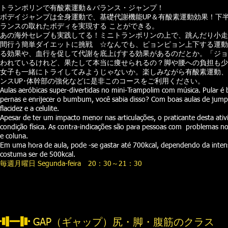
トランポリンで有酸素運動＆バランス・ジャンプ！
ボデイジャンプは全身運動で、基礎代謝機能UP＆有酸素運動効果！下半
ランスの取れたボディを実現する ことができる。
あの海外セレブも実践してる！ミニトランポリンの上で、跳んだり小走
間行う簡単ダイエットに挑戦 ☆なんでも、ピョンピョン上下する運動
る効果や、血行を促して代謝を底上げする効果があるのだとか。「ジョ
われているけれど、果たして本当に痩せられるの？脚や腰への負担も少
女子も一緒にトライしてみようじゃないか。楽しみながら有酸素運動、
ンスUP･体幹部の強化などに是非このコースをご利用ください。
Aulas aeróbicas super-divertidas no mini-Trampolim com música. Pular é
pernas e enrijecer o bumbum, você sabia disso? Com boas aulas de jump
flacidez e a celulite.
Apesar de ter um impacto menor nas articulações, o praticante desta at
condição física. As contra-indicações são para pessoas com problemas no
e coluna.
Em uma hora de aula, pode -se gastar até 700kcal, dependendo da inten
costuma ser de 500kcal.
毎週
月曜日 Segunda-feira
20
：30～21：30
GAP（ギャップ）尻・脚・腹筋のクラス