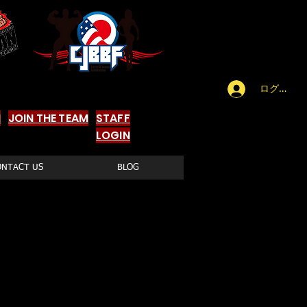
ログイン
N
JOIN THE TEAM
STAFF
LOGIN
ONTACT US
BLOG