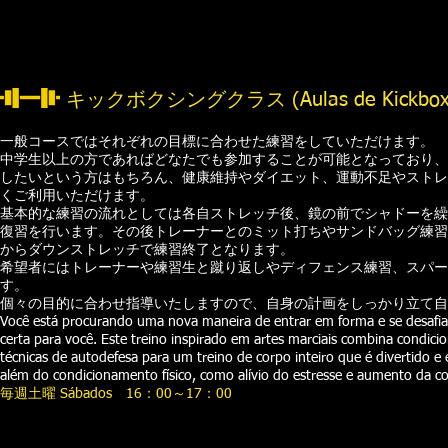
キックボクシングクラス (Aulas de Kickboxi
一般コースではそれぞれの目標に合わせた練習をしていただけます。
中学生以上の方であればどなたでも参加することが可能となっており、
したいという方はもちろん、健康維持やダイエット、運動不足やストレ
くご利用いただけます。
基本的な練習の流れとしては各自ストレッチ後、鏡の前でシャドーを繰
復習を行います。その後トレーナーとのミット打ちやサンドバッグ練習
からダウンストレッチで練習終了となります。
希望者にはトレーナーや練習生と蹴り返しやディフェンス練習、スパー
す。
個々の目的に合わせ指導いたしますので、自身の計画をしっかり立て自
Você está procurando uma nova maneira de entrar em forma e se desafiar
certa para você. Este treino inspirado em artes marciais combina condic
técnicas de autodefesa para um treino de corpo inteiro que é divertido e
além do condicionamento físico, como alívio do estresse e aumento da c
毎週土曜 Sábados 16：00～17：00