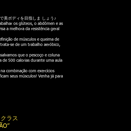
で美ボディを目指しま しょう♪
rabalhar os glúteos, o abdômen e as
isa a melhora da resistência geral
definição de músculos e queima de
trata-se de um trabalho aeróbico,
essalvamos que o pescoço e coluna
a de 500 calorias durante uma aula
 na combinação com exercícios
ficam seus músculos! Venha já para
・クラス
ÃO”