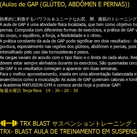
(Aulas de GAP (GLÚTEO, ABDÔMEN E PERNAS))
効果的に刺激するパワフル＆ユニークなお尻、脚、腹筋のトレーニング
A aula de GAP é uma atividade física localizada, que tem como objetivo t
pernas. Composta com diferentes formas de exercícios, a prática de GAP v
do corpo, o equilíbrio, a força, a flexibilidade e o ritmo.
A prática constante da aula de GAP pode significar em dois resultados:- 
gordura, especialmente nas regiões dos glúteos, abdômen e pernas, pois 
intensificado pelo uso das tornozeleiras e pesos.
As cargas variam de acordo com o tipo físico e o limite de cada aluno. R
devem estar sempre alinhados durante os exercícios. São queimadas cerc
de GAP e os resultados começam a aparecer em duas semanas.
Para o melhor aproveitamento, insista em uma alimentação balanceada e
anaeróbicos como a musculação As aulas de GAP queimam calorias e toni
a Academia MXFUSION GYM e comece ainda hoje a praticar GAP!
毎週火曜日 Terça-feira 19：30～20：30
TRX BLAST サスペンショントレーニング
TRX- BLAST AULA DE TREINAMENTO EM SUSPENS