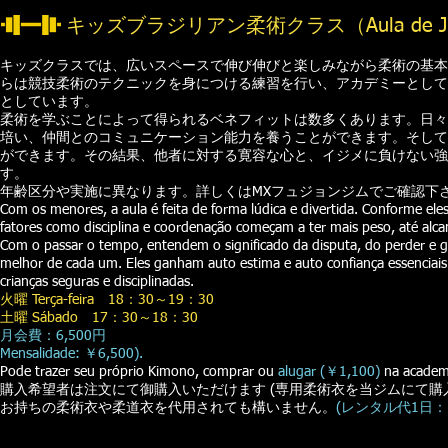
キッズブラジリアン柔術クラス（Aula de Jiu-jit
キッズクラスでは、広いスペースで伸び伸びと楽しみながら柔術の基本
らは競技柔術のテクニックを身につける練習を行い、アカデミーとして
としています。
柔術を学ぶことによって得られるベネフィットは数多くあります。日々
培い、仲間とのコミュニケーション能力を養うことができます。そして
ができます。その結果、他者に対する寛容な心と、イジメに負けない強
す。
年齢区分や実施に異なります。詳しくはMXフュジョンジムでご確認下
Com os menores, a aula é feita de forma lúdica e divertida. Conforme e
fatores como disciplina e coordenação começam a ter mais peso, até alca
Com o passar o tempo, entendem o significado da disputa, do perder e gan
melhor de cada um. Eles ganham auto estima e auto confiança essencia
crianças seguras e disciplinadas.
火曜 Terça-feira 18：30～19：30
土曜 Sábado 17：30～18：30
月会費：6,500円
Mensalidade: ￥6,500).
Pode trazer seu próprio Kimono, comprar ou
alugar (￥1,100)
na academ
購入希望者は注文にて御購入いただけます (専用柔術衣を当ジムにて購
お持ちの柔術衣や柔道衣を代用されても構いません。
(レンタル代1日：1