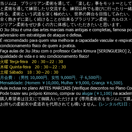
当ジムは、ブラジリアン柔術を通して、「楽しむ」事をモットーとして
と柔術を通して練習したり交流する。練習以外でも遊びに行ったり一緒
作る。柔術という武道を深く極めたい、世界の舞台を目指してみたい。
全く飽きずに楽しく続けることが出来るブラジリアン柔術、カルロス・木村「
ジリアン柔術をぜひ多くの方に体感していただきたいと思います。
O Jiu-Jitsu é uma das artes marciais mais antigas e completas, famosa por
adversário em estratégias de ataque e defesa.
É recomendado para quem visa melhorar a capacidade vascular e respir
condicionamento físico de quem a pratica.
Faça aulas de Jiu-Jitsu com o professor Carlos Kimura [SERINGUEIRO] 2,
qualidade de vida e o seu condicionamento físico!
火曜 Terça-feira 20：30～22：30
木曜 Quinta-feira 20：30～22：30
土曜 Sábado 18：30～20：30
月会費：（男性 10,000円、女性 9,000円、子 6,500円）
Mensalidade: (Homem ￥10,000, Mulher ￥9,000, Criança ￥6,500).
Aula inclusa no plano ARTES MARCIAIS (Verifique descontos no Plano Co
Pode trazer seu próprio Kimono, comprar ou
alugar (￥1,100)
na academ
購入希望者は注文にて御購入いただけます (専用柔術衣を当ジムにて購
お持ちの柔術衣や柔道衣を代用されても構いません。
(レンタル代1日：1